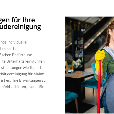
en für Ihre
äudereinigung
nde individuelle
chneiderte
fischen Bedürfnisse
ßige Unterhaltsreinigungen,
nstleistungen wie Teppich-
Gebäudereinigung für Mainz
 ist es, Ihre Erwartungen zu
mfeld zu bieten, in dem Sie