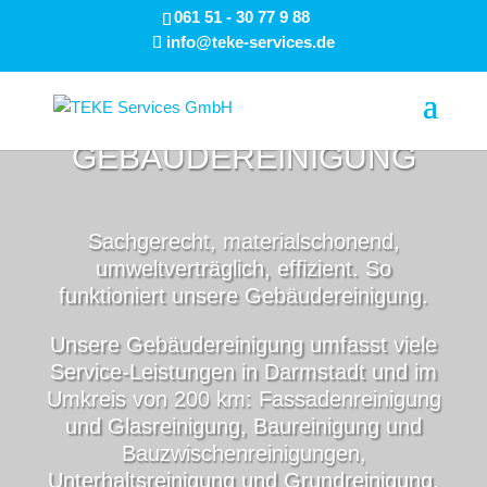
061 51 - 30 77 9 88
info@teke-services.de
GEBÄUDE­REINIGUNG
Sachgerecht, materialschonend,
umweltverträglich, effizient. So
funktioniert unsere Gebäudereinigung.
Unsere Gebäudereinigung umfasst viele
Service-Leistungen in Darmstadt und im
Umkreis von 200 km: Fassadenreinigung
und Glasreinigung, Baureinigung und
Bauzwischenreinigungen,
Unterhaltsreinigung und Grundreinigung,